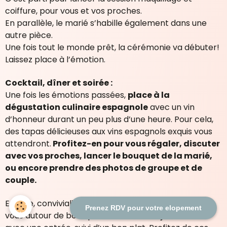
coiffure, pour vous et vos proches.
En parallèle, le marié s’habille également dans une
autre pièce.
Une fois tout le monde prêt, la cérémonie va débuter!
Laissez place à l’émotion.
Cocktail, dîner et soirée :
Une fois les émotions passées,
place à la
dégustation culinaire espagnole
avec un vin
d’honneur durant un peu plus d’une heure. Pour cela,
des tapas délicieuses aux vins espagnols exquis vous
attendront.
Profitez-en pour vous régaler, discuter
avec vos proches, lancer le bouquet de la marié,
ou encore prendre des photos de groupe et de
couple.
Ensuite, convivialité et l’hospitalité seront au rendez-
Prenez RDV pour votre elopement
vous autour de bons plats en commençant d’abord