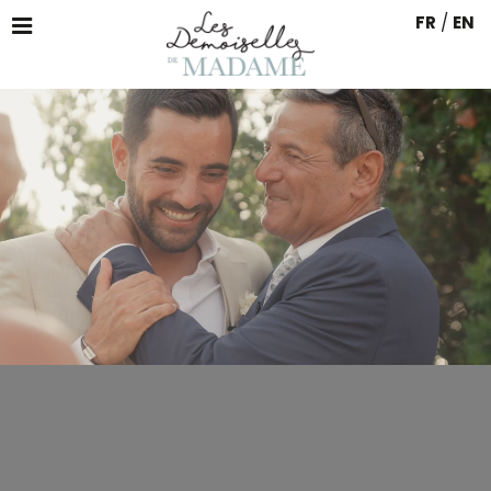
FR
/
EN