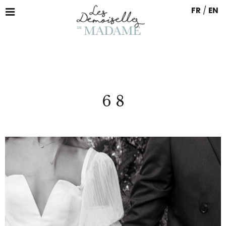
FR
/
EN
6 8