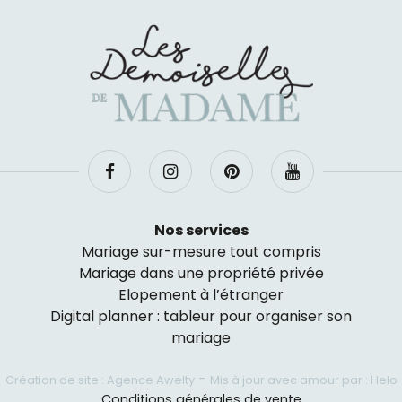
Nos services
Mariage sur-mesure tout compris
Mariage dans une propriété privée
Elopement à l’étranger
Digital planner : tableur pour organiser son
mariage
-
Création de site : Agence Awelty
Mis à jour avec amour par : Helo
Conditions générales de vente