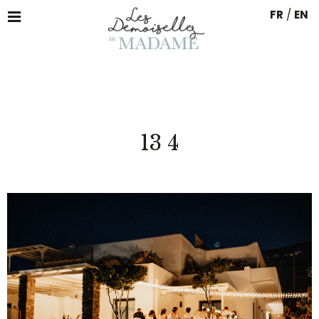
FR
/
EN
13 4