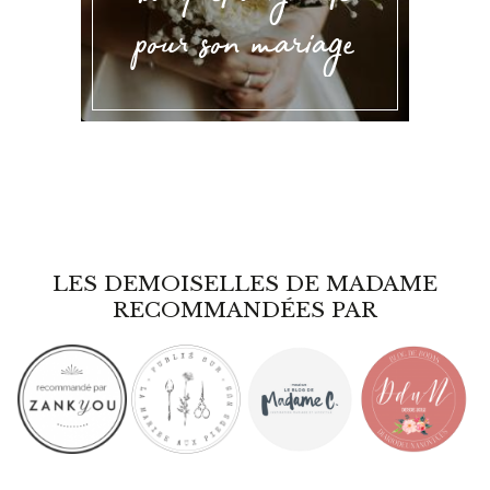
pour son mariage
LES DEMOISELLES DE MADAME
RECOMMANDÉES PAR